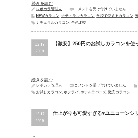
続きを読む
初
レポカラ管理人
コメントを受け付けていません
心
NEWカラコン
,
ナチュラルカラコン
,
学校で使えるカラコン
,
者
ナチュラルカラコン
,
全色比較
オ
ス
ス
メ
【激安】250円のお試しカラコンを使
12.19
カ
ラ
2019
コ
ン
...
♥
ナ
チ
続きを読む
ュ
【激
レポカラ管理人
コメントを受け付けていません
ラ
安】
ル
お試しカラコン
,
ホテラバ
,
ホテルラバーズ
,
激安カラコン
250
ラ
円
ブ
の
リ
お
ー
仕上がりも可愛すぎる♥ユニコーンシ
12.17
試
は
2019
し
カ
ラ
...
コ