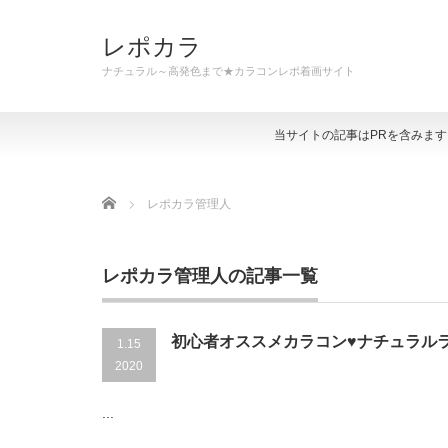
レポカラ
ナチュラル～高発色まで★カラコンレポ着画サイト
当サイトの記事はPRを含みま
Home
レポカラ管理人
レポカラ管理人の記事一覧
初心者オススメカラコン♥ナチュラル
1.15
2020
...