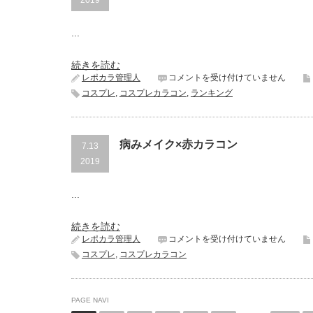
2019
コ
ン
...
で
マ
ー
続きを読む
メ
2019
レポカラ管理人
コメントを受け付けていません
イ
上
コスプレ
,
コスプレカラコン
,
ランキング
ド
半
メ
期
イ
ベ
ク
ス
は
病みメイク×赤カラコン
7.13
ト
カ
2019
ラ
コ
...
ン
【コ
ス
続きを読む
プ
病
レポカラ管理人
コメントを受け付けていません
レ
み
用】
コスプレ
,
コスプレカラコン
メ
は
イ
ク
×
PAGE NAVI
赤