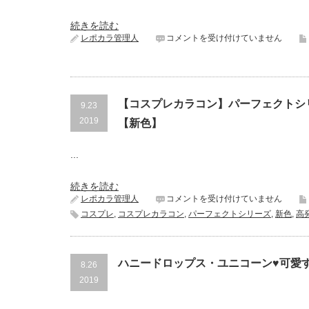
ン
を
続きを読む
使
仕
レポカラ管理人
コメントを受け付けていません
っ
上
て
が
み
り
た
も
★
可
は
【コスプレカラコン】パーフェクトシ
9.23
愛
す
2019
【新色】
ぎ
る
...
♥
ユ
ニ
続きを読む
コ
【コ
レポカラ管理人
コメントを受け付けていません
ー
ス
ン
コスプレ
,
コスプレカラコン
,
パーフェクトシリーズ
,
新色
,
高
プ
シ
レ
リ
カ
ー
ラ
ズ
ハニードロップス・ユニコーン♥可愛
8.26
コ
は
2019
ン】
パ
ー