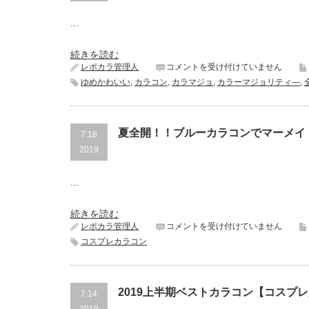
チ
は
ュ
...
ー
ズ
ミ
続きを読む
ー
カ
レポカラ管理人
コメントを受け付けていません
♥
ラ
モ
ゆめかわいい
,
カラコン
,
カラマジョ
,
カラーマジョリティ―
,
ー
テ
マ
カ
ジ
ラ
ョ
コ
夏全開！！ブルーカラコンでマーメイ
7.18
リ
ン
テ
2019
が
ィ
発
―2019SS【ゆ
売！
...
め
は
か
わ
続きを読む
カ
夏
レポカラ管理人
コメントを受け付けていません
ラ
全
コスプレカラコン
コ
開！！
ン】
ブ
は
ル
ー
2019上半期ベストカラコン【コスプ
7.14
カ
ラ