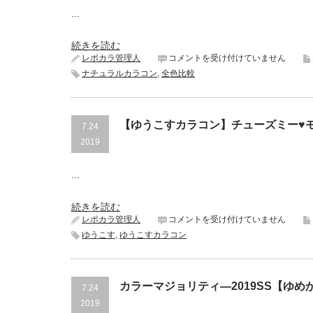
ー
は
...
カ
ラ
コ
続きを読む
ン
ゆ
レポカラ管理人
コメントを受け付けていません
×
う
イ
ナチュラルカラコン
,
全色比較
こ
エ
す
ロ
カ
ー
ラ
メ
【ゆうこすカラコン】チューズミー♥
7.24
コ
イ
ン
2019
ク
♥
は
チ
...
ュ
ー
ズ
続きを読む
ミ
【ゆ
レポカラ管理人
コメントを受け付けていません
ー
う
全
ゆうこす
,
ゆうこすカラコン
こ
色
す
着
カ
け
ラ
て
カラーマジョリティ―2019SS【ゆめ
7.24
コ
み
ン】
2019
た！