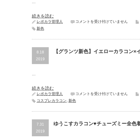
...
フ
ェ
ク
続きを読む
ト
ハ
レポカラ管理人
コメントを受け付けていません
シ
ニ
新色
リ
ー
ー
ド
ズ・
ロ
フ
ッ
ル
【グランツ新色】イエローカラコン×
8.18
プ
ブ
ス・
2019
ル
ユ
ー
ニ
ム
...
コ
【新
ー
色】
ン
続きを読む
は
♥
【グ
レポカラ管理人
コメントを受け付けていません
可
ラ
愛
コスプレカラコン
,
新色
ン
す
ツ
ぎ
新
る
色】
カ
ゆうこすカラコン♥チューズミー全色
7.31
イ
ラ
エ
2019
コ
ロ
ン