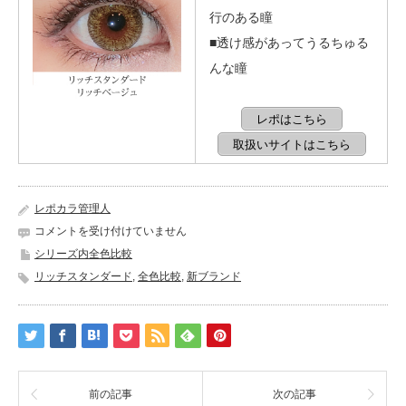
行のある瞳
■透け感があってうるちゅる
んな瞳
レポはこちら
取扱いサイトはこちら
レポカラ管理人
リ
コメントを受け付けていません
ッ
シリーズ内全色比較
チ
リッチスタンダード
,
全色比較
,
新ブランド
ス
タ
ン
ダ
ー
ド
全
前の記事
次の記事
色