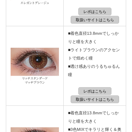
レポはこちら
取扱いサイトはこちら
■着色直径13.8mmでしっか
りと瞳を大きく
■ライトブラウンのアクセン
トで煌めく瞳
■透け感ありのうるちゅるん
瞳
レポはこちら
取扱いサイトはこちら
■着色直径13.8mmでしっか
りと瞳を大きく
■3色MIXでキラリと輝く＆奥