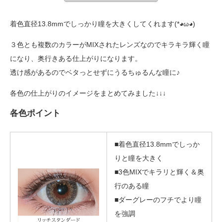
着色直径13.8mmでしっかり瞳を大きくしてくれます(*◕ω◕)
３色とも複数のカラーがMIXされたレンズなのでキラキラ輝く瞳
になり、奥行きある仕上がりになります。
透け感があるのでベタっとせずにうるちゅるんな瞳に♪
各色の仕上がりのイメージをまとめてみました↓↓↓
各色ポイント
■着色直径13.8mmでしっか
りと瞳を大きく
■3色MIXでキラリと輝く＆奥
行のある瞳
■ダーグレーのフチでより瞳
を強調