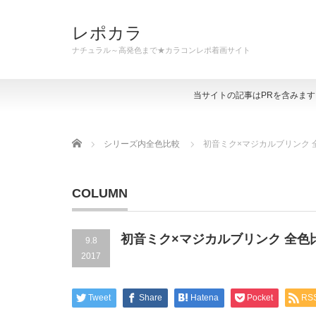
レポカラ
ナチュラル～高発色まで★カラコンレポ着画サイト
当サイトの記事はPRを含みま
Home
シリーズ内全色比較
初音ミク×マジカルブリンク 
COLUMN
初音ミク×マジカルブリンク 全色
9.8
2017
Tweet
Share
Hatena
Pocket
RS