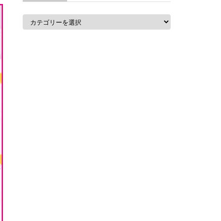
カ
テ
ゴ
リ
ー