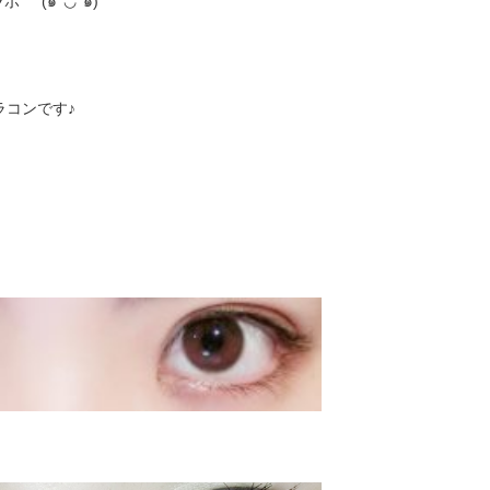
(๑°◡°๑)°⌒
ラコンです♪