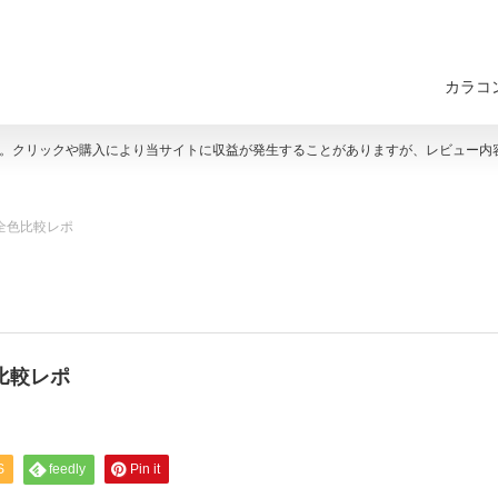
カラコ
す。クリックや購入により当サイトに収益が発生することがありますが、レビュー内
全色比較レポ
比較レポ
S
feedly
Pin it