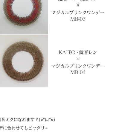
ミクになれますＹ(๑°口°๑)
ーデに合わせてもピッタリ♪