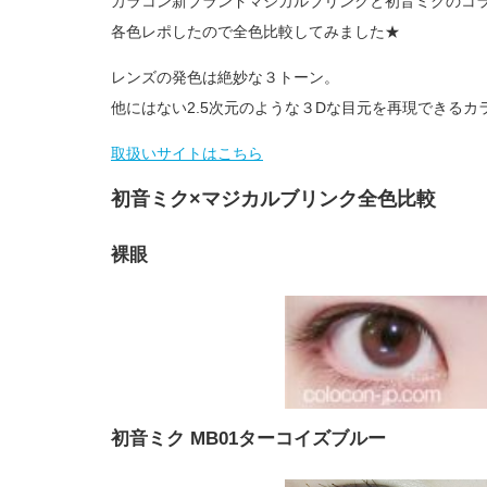
カラコン新ブランドマジカルブリンクと初音ミクのコラボ⌒°
各色レポしたので全色比較してみました★
レンズの発色は絶妙な３トーン。
他にはない2.5次元のような３Dな目元を再現できるカ
取扱いサイトはこちら
初音ミク×マジカルブリンク全色比較
裸眼
初音ミク MB01ターコイズブルー