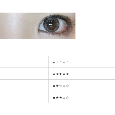
★☆☆☆☆
★★★★★
★★☆☆☆
★★★☆☆