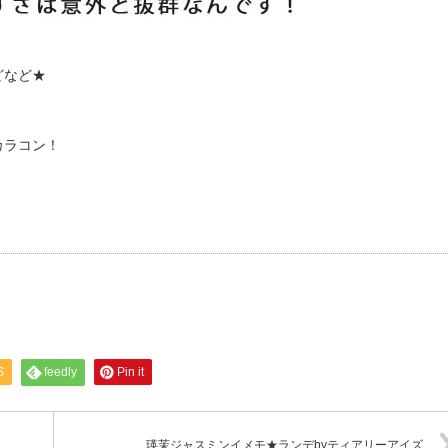
どなど★
カラコン！
S
feedly
Pin it
瑛茉ジャスミンイメモ★ランデbyティアリーアイズ