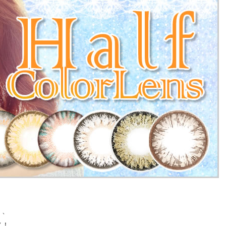
く、
メ！