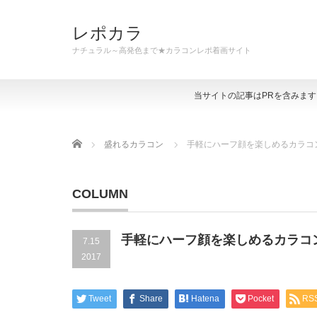
レポカラ
ナチュラル～高発色まで★カラコンレポ着画サイト
当サイトの記事はPRを含みま
Home
盛れるカラコン
手軽にハーフ顔を楽しめるカラコ
COLUMN
手軽にハーフ顔を楽しめるカラコ
7.15
2017
Tweet
Share
Hatena
Pocket
RS