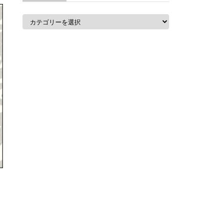
カ
テ
ゴ
リ
ー