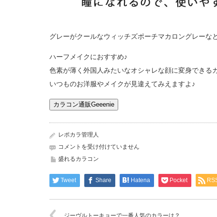
グレーがクールなウィッチズポーチマカロングレーな
ハーフメイクにおすすめ♪
色素が薄く外国人みたいなオシャレな顔に変身できる
いつものお洋服やメイクが見違えてみえますよ♪
カラコン通販Geeenie
レポカラ管理人
手
コメントを受け付けていません
軽
盛れるカラコン
に
ハ
Tweet
Share
Hatena
Pocket
RS
ー
フ
顔
を
ジーヴルトーキョーで一番人気のカラーは？