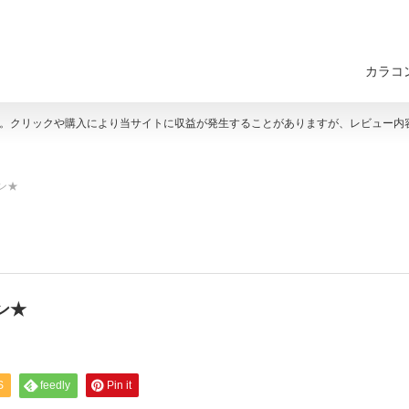
カラコ
す。クリックや購入により当サイトに収益が発生することがありますが、レビュー内
ン★
ン★
S
feedly
Pin it