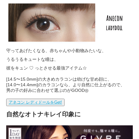
守ってあげたくなる、赤ちゃんや小動物みたいな、
うるうるキュートな瞳は、
彼をキュン ♡ っとさせる最強アイテム☆
[14.5〜15.0mm]の大きめカラコンは幼げな甘め顔に、
[14.0〜14.4mm]のカラコンなら、より自然に仕上がるので、
男の子の好みに合わせて選ぶのがGOOD◎
アネコン レディドールをGet!
自然なオトナキレイ印象に