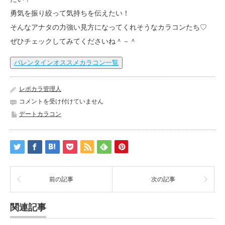
勇気を振り絞って気持ちを伝えたい！
そんなアナタの力強い見方になってくれそうなカラコンたち♡
ぜひチェックしてみてくださいね＾－＾
バレンタインオススメカラコン一覧
レポカラ管理人
バ
コメントを受け付けていません
レ
デートカラコン
ン
タ
イ
ン
に
使
え
前の記事
次の記事
る!
オ
関連記事
ス
ス