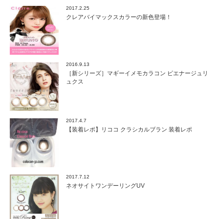
メ
2017.2.25
★
クレアバイマックスカラーの新色登場！
モ
テ
女
子
カ
ラ
2016.9.13
［新シリーズ］マギーイメモカラコン ピエナージュリ
コ
ュクス
ン
特
集
は
2017.4.7
【装着レポ】リココ クラシカルブラン 装着レポ
2017.7.12
ネオサイトワンデーリングUV