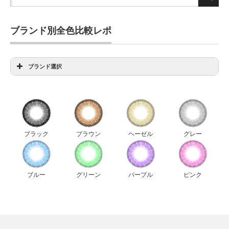
ブランド別全色比較レポ
ブランド選択
アイディクト全色比較
アンヴィ全色比較
ウィッチズポーチダリエクストラ全色比較
ウィッチズポーチビックスター全色比較
ブラック
ブラウン
ヘーゼル
グレー
ウィッチズポーチマカロン全色比較
ウィッチズポーチミスカラコン全色比較
エルージュ全色比較
ブルー
グリーン
パープル
ピンク
キャンディーマジック新色比較
ジーニーガールズレモングラス全色比較
ジューシーカラー全色比較