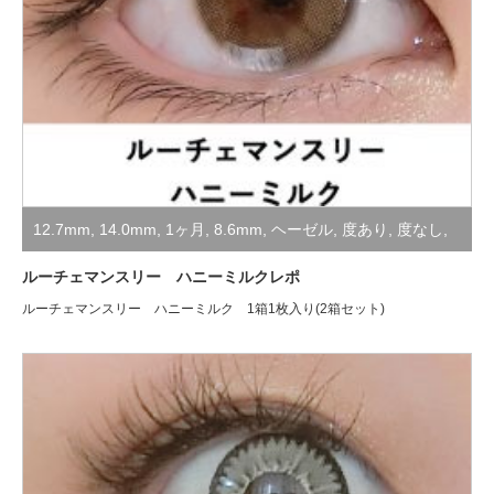
12.7mm
,
14.0mm
,
1ヶ月
,
8.6mm
,
ヘーゼル
,
度あり
,
度なし
,
装着レポ
ルーチェマンスリー ハニーミルクレポ
ルーチェマンスリー ハニーミルク 1箱1枚入り(2箱セット)