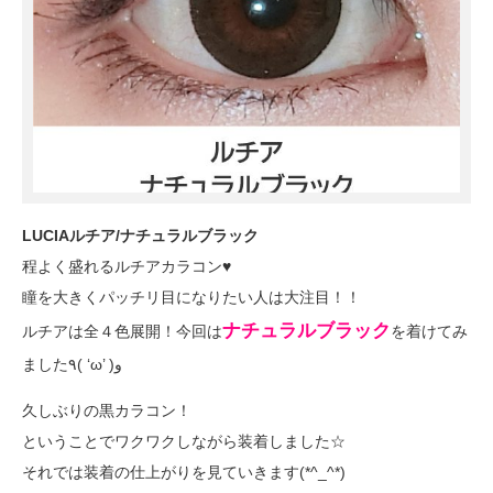
LUCIAルチア/ナチュラルブラック
程よく盛れるルチアカラコン♥
瞳を大きくパッチリ目になりたい人は大注目！！
ナチュラルブラック
ルチアは全４色展開！今回は
を着けてみ
ました٩( ‘ω’ )و
久しぶりの黒カラコン！
ということでワクワクしながら装着しました☆
それでは装着の仕上がりを見ていきます(*^_^*)