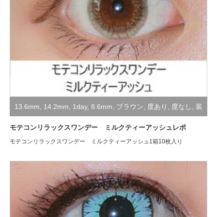
13.6mm
,
14.2mm
,
1day
,
8.6mm
,
ブラウン
,
度あり
,
度なし
,
装
着レポ
モテコンリラックスワンデー ミルクティーアッシュレポ
モテコンリラックスワンデー ミルクティーアッシュ1箱10枚入り