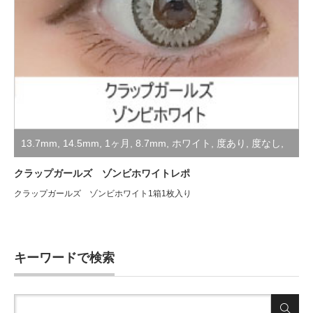
13.7mm
,
14.5mm
,
1ヶ月
,
8.7mm
,
ホワイト
,
度あり
,
度なし
,
装着レポ
,
高発色・コスプレ用
クラップガールズ ゾンビホワイトレポ
クラップガールズ ゾンビホワイト1箱1枚入り
キーワードで検索