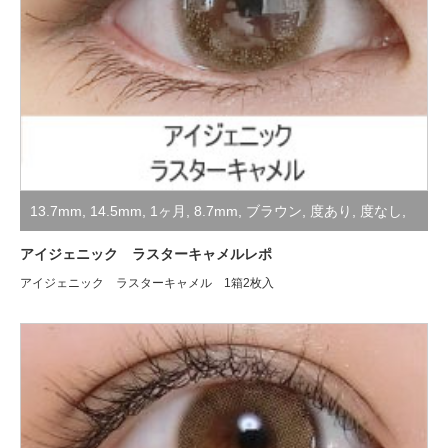
13.7mm
,
14.5mm
,
1ヶ月
,
8.7mm
,
ブラウン
,
度あり
,
度なし
,
装着レポ
アイジェニック ラスターキャメルレポ
アイジェニック ラスターキャメル 1箱2枚入