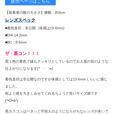
販売ページはこちら
【装着者の眼の大きさ】横幅：約3cm
レンズスペック
■着色直径：非公開（体感は13.6mm)
■DIA:14.2mm
■BC：8.6mm
ザ・黒コン！！！
黒１色の着色で縁もクッキリとしているのでお人形の目のような
仕上がりになります(*´╰╯`๓)
着色直径は非公開なのですが体感としては13.6mmくらいに感じ
ました。
程よく瞳を大きくみせてくれるちょうど良いサイズ感です
(*•ᗜ•ฅ*)
黒カラコンはベタッと宇宙人のようになりがちなレンズが多いで