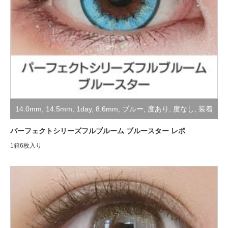
14.0mm
,
14.5mm
,
1day
,
8.6mm
,
ブルー
,
度あり
,
度なし
,
装着
レポ
,
高発色・コスプレ用
パーフェクトシリーズフルブルーム ブルースター レポ
1箱6枚入り