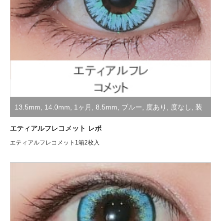
13.5mm
,
14.0mm
,
1ヶ月
,
8.5mm
,
ブルー
,
度あり
,
度なし
,
装
着レポ
,
高発色・コスプレ用
エティアルフレコメット レポ
エティアルフレコメット1箱2枚入