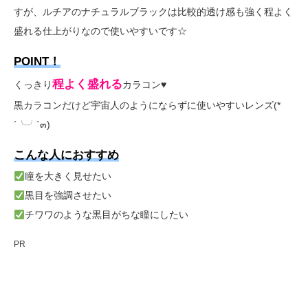
すが、ルチアのナチュラルブラックは比較的透け感も強く程よく
盛れる仕上がりなので使いやすいです☆
POINT！
程よく盛れる
くっきり
カラコン♥
黒カラコンだけど宇宙人のようにならずに使いやすいレンズ(*
´╰╯`๓)
こんな人におすすめ
瞳を大きく見せたい
黒目を強調させたい
チワワのような黒目がちな瞳にしたい
PR