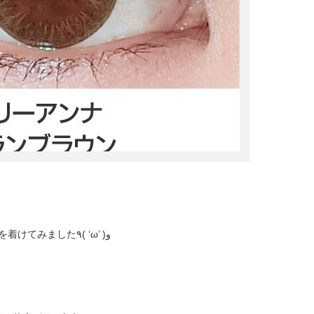
を着けてみました٩( ‘ω’ )و