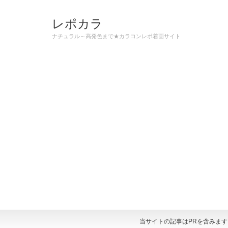
レポカラ
ナチュラル～高発色まで★カラコンレポ着画サイト
当サイトの記事はPRを含みま