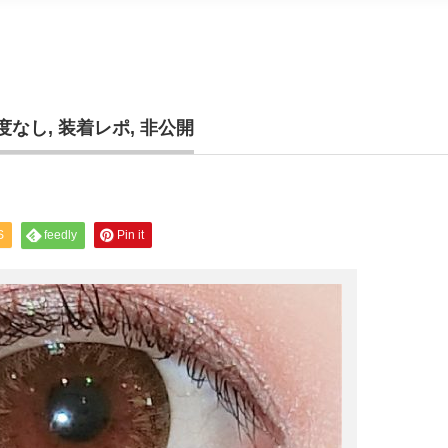
度なし
,
装着レポ
,
非公開
S
feedly
Pin it