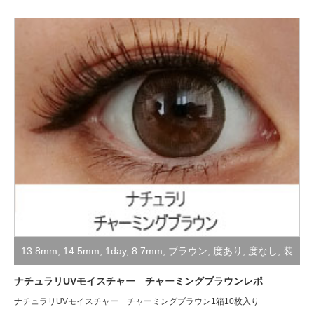
13.8mm
,
14.5mm
,
1day
,
8.7mm
,
ブラウン
,
度あり
,
度なし
,
装
着レポ
ナチュラリUVモイスチャー チャーミングブラウンレポ
ナチュラリUVモイスチャー チャーミングブラウン1箱10枚入り