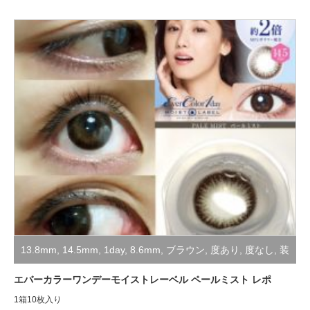
13.8mm
,
14.5mm
,
1day
,
8.6mm
,
ブラウン
,
度あり
,
度なし
,
装
着レポ
エバーカラーワンデーモイストレーベル ペールミスト レポ
1箱10枚入り