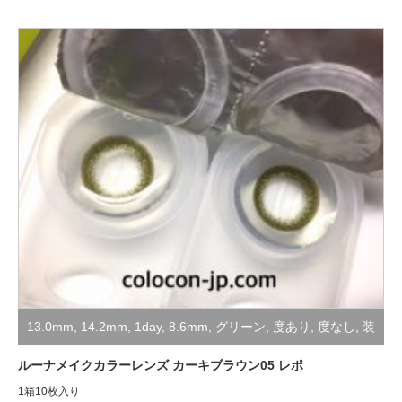
13.0mm
,
14.2mm
,
1day
,
8.6mm
,
グリーン
,
度あり
,
度なし
,
装
着レポ
ルーナメイクカラーレンズ カーキブラウン05 レポ
1箱10枚入り