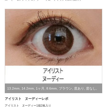
13.2mm
,
14.2mm
,
1ヶ月
,
8.6mm
,
ブラウン
,
度あり
,
度なし
,
装着レポ
アイリスト ヌーディーレポ
アイリスト ヌーディー1箱2枚入り