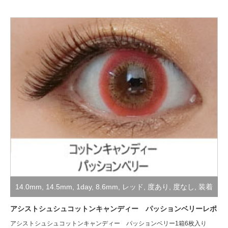
14.0mm
,
14.5mm
,
1day
,
8.6mm
,
レッド
,
度あり
,
度なし
,
装着
レポ
,
高発色・コスプレ用
アシストシュシュコットンキャンディー パッションベリーレポ
アシストシュシュコットンキャンディー パッションベリー1箱6枚入り