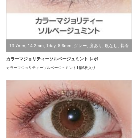
13.7mm
,
14.2mm
,
1day
,
8.6mm
,
グレー
,
度あり
,
度なし
,
装着
レポ
カラーマジョリティーソルベージュミント レポ
カラーマジョリティーソルベージュミント1箱6枚入り