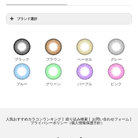
ブランド選択
アイディクト全色比較
アンヴィ全色比較
ウィッチズポーチダリエクストラ全色比較
ウィッチズポーチビックスター全色比較
ブラック
ブラウン
ヘーゼル
グレー
ウィッチズポーチマカロン全色比較
ウィッチズポーチミスカラコン全色比較
エルージュ全色比較
ブルー
グリーン
パープル
ピンク
キャンディーマジック新色比較
ジーニーガールズレモングラス全色比較
ジューシーカラー全色比較
人気おすすめカラコンランキング
絞り込み検索
お問い合わせフォーム
ダイヤワンデー全色比較
プライバシーポリシー（個人情報保護方針）
チュチュ全色比較
RSS
Twitter
Facebook