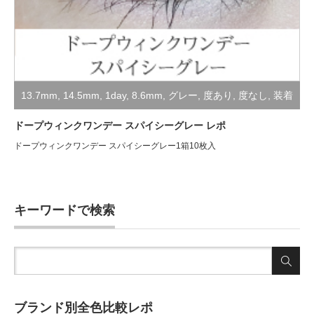
13.7mm
,
14.5mm
,
1day
,
8.6mm
,
グレー
,
度あり
,
度なし
,
装着
レポ
ドープウィンクワンデー スパイシーグレー レポ
ドープウィンクワンデー スパイシーグレー1箱10枚入
キーワードで検索
ブランド別全色比較レポ