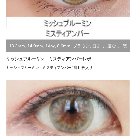
13.2mm
,
14.0mm
,
1day
,
8.6mm
,
ブラウン
,
度あり
,
度なし
,
装
着レポ
ミッシュブルーミン ミスティアンバーレポ
ミッシュブルーミン ミスティアンバー1箱10枚入り