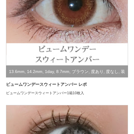
13.6mm
,
14.2mm
,
1day
,
8.7mm
,
ブラウン
,
度あり
,
度なし
,
装
着レポ
ビュームワンデースウィートアンバー レポ
ビュームワンデースウィートアンバー1箱10枚入