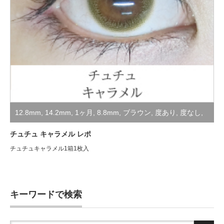
12.8mm
,
14.2mm
,
1ヶ月
,
8.8mm
,
ブラウン
,
度あり
,
度なし
,
装着レポ
,
非公開
チュチュ キャラメル レポ
チュチュキャラメル1箱1枚入
キーワードで検索