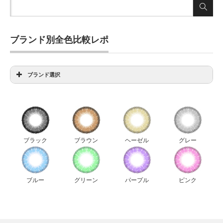
ブランド別全色比較レポ
ブランド選択
アイディクト全色比較
アンヴィ全色比較
ウィッチズポーチダリエクストラ全色比較
ウィッチズポーチビックスター全色比較
ブラック
ブラウン
ヘーゼル
グレー
ウィッチズポーチマカロン全色比較
ウィッチズポーチミスカラコン全色比較
エルージュ全色比較
ブルー
グリーン
パープル
ピンク
キャンディーマジック新色比較
ジーニーガールズレモングラス全色比較
ジューシーカラー全色比較