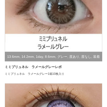
13.6mm
,
14.2mm
,
1day
,
8.6mm
,
グレー
,
度あり
,
度なし
,
装着
レポ
ミミプリュネル ラメールグレーレポ
ミミプリュネル ラメールグレー1箱10枚入り