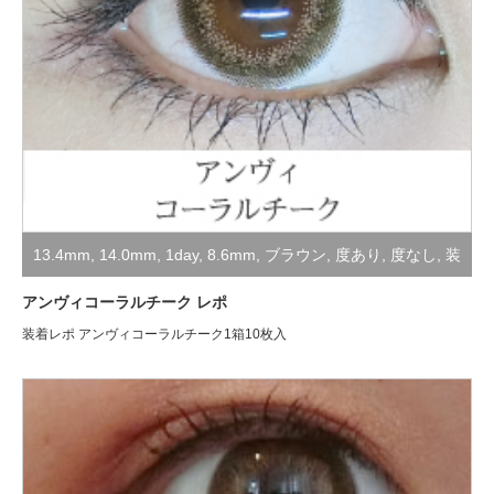
13.4mm
,
14.0mm
,
1day
,
8.6mm
,
ブラウン
,
度あり
,
度なし
,
装
着レポ
アンヴィコーラルチーク レポ
装着レポ アンヴィコーラルチーク1箱10枚入