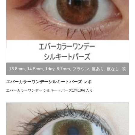
13.8mm
,
14.5mm
,
1day
,
8.7mm
,
ブラウン
,
度あり
,
度なし
,
装
着レポ
エバーカラーワンデーシルキートパーズ レポ
エバーカラーワンデー シルキートパーズ1箱10枚入り