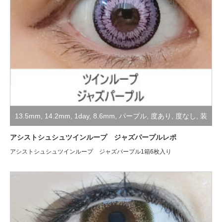
13.5mm
,
14.2mm
,
1day
,
8.6mm
,
パープル
,
度あり
,
度なし
,
装
着レポ
,
高発色・コスプレ用
アシストシュシュツインループ ジャズパープルレポ
アシストシュシュツインループ ジャズパープル1箱6枚入り