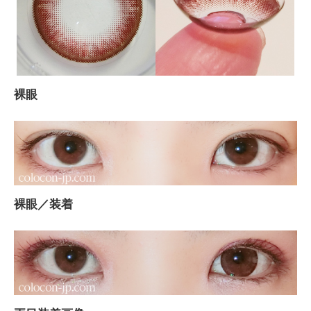
裸眼
裸眼／装着