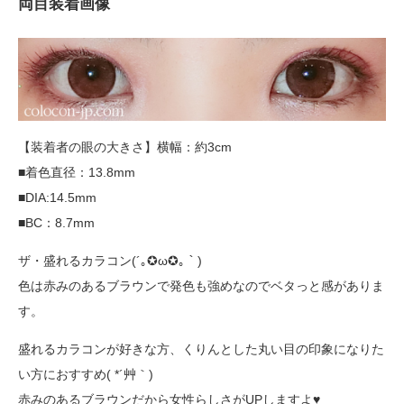
両目装着画像
【装着者の眼の大きさ】横幅：約3cm
■着色直径：13.8mm
■DIA:14.5mm
■BC：8.7mm
ザ・盛れるカラコン(´｡✪ω✪｡｀)
色は赤みのあるブラウンで発色も強めなのでベタっと感がありま
す。
盛れるカラコンが好きな方、くりんとした丸い目の印象になりた
い方におすすめ( *´艸｀)
赤みのあるブラウンだから女性らしさがUPしますよ♥