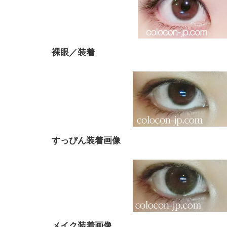
裸眼／装着
すっぴん装着画像
メイク装着画像