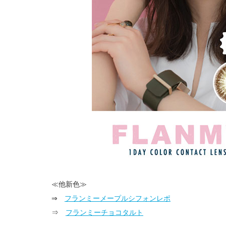
≪他新色≫
⇒
フランミーメープルシフォンレポ
⇒
フランミーチョコタルト