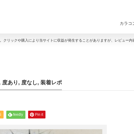
カラコ
す。クリックや購入により当サイトに収益が発生することがありますが、レビュー内
,
度あり
,
度なし
,
装着レポ
S
feedly
Pin it