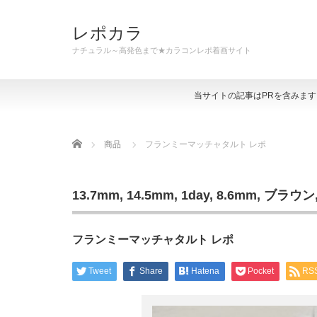
レポカラ
ナチュラル～高発色まで★カラコンレポ着画サイト
当サイトの記事はPRを含みま
Home
商品
フランミーマッチャタルト レポ
13.7mm
,
14.5mm
,
1day
,
8.6mm
,
ブラウン
フランミーマッチャタルト レポ
Tweet
Share
Hatena
Pocket
RS