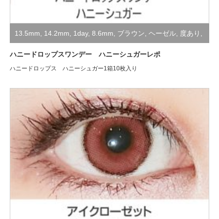
13.5mm
,
14.2mm
,
1day
,
8.6mm
,
ブラウン
,
ヘーゼル
,
度あり
,
度なし
,
装着レポ
ハニードロップスワンデー ハニーシュガーレポ
ハニードロップス ハニーシュガー1箱10枚入り