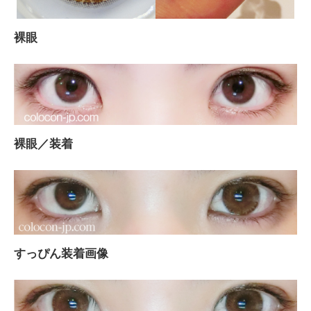
裸眼
裸眼／装着
すっぴん装着画像