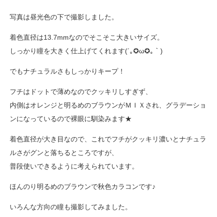
写真は昼光色の下で撮影しました。
着色直径は13.7mmなのでそこそこ大きいサイズ。
しっかり瞳を大きく仕上げてくれます(´｡✪ω✪｡｀)
でもナチュラルさもしっかりキープ！
フチはドットで薄めなのでクッキリしすぎず、
内側はオレンジと明るめのブラウンがＭＩＸされ、グラデーショ
ンになっているので裸眼に馴染みます★
着色直径が大き目なので、これでフチがクッキリ濃いとナチュラ
ルさがグンと落ちるところですが、
普段使いできるように考えられています。
ほんのり明るめのブラウンで秋色カラコンです♪
いろんな方向の瞳も撮影してみました。