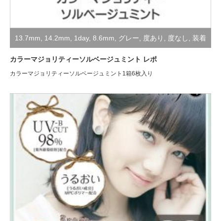
13.7mm
,
14.2mm
,
1day
,
8.6mm
,
グレー
,
度あり
,
度なし
,
装着
レポ
カラーマジョリティーソルベージュミント レポ
カラーマジョリティーソルベージュミント1箱6枚入り