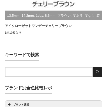
13.5mm
,
14.2mm
,
1day
,
8.6mm
,
ブラウン
,
度あり
,
度なし
,
装
着レポ
アイクローゼットワンデーチェリーブラウン
1箱10枚入り
キーワードで検索
ブランド別全色比較レポ
ブランド選択