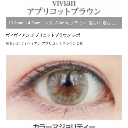
13.8mm
,
14.5mm
,
1ヶ月
,
8.6mm
,
ブラウン
,
度あり
,
度なし
,
装着レポ
ヴィヴィアン アプリコットブラウン レポ
装着レポ ヴィヴィアン アプリコットブラウン２枚