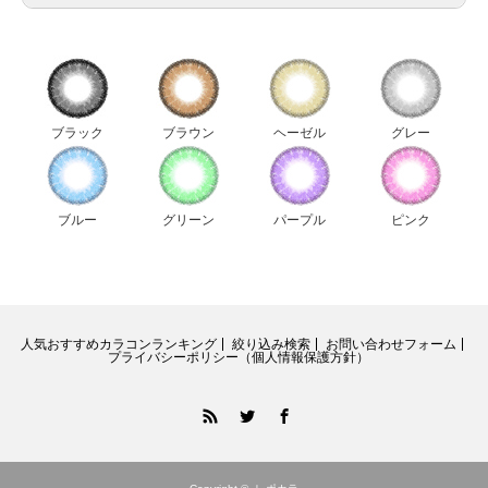
アイディクト全色比較
アンヴィ全色比較
ウィッチズポーチダリエクストラ全色比較
ウィッチズポーチビックスター全色比較
ブラック
ブラウン
ヘーゼル
グレー
ウィッチズポーチマカロン全色比較
ウィッチズポーチミスカラコン全色比較
エルージュ全色比較
ブルー
グリーン
パープル
ピンク
キャンディーマジック新色比較
ジーニーガールズレモングラス全色比較
ジューシーカラー全色比較
人気おすすめカラコンランキング
絞り込み検索
お問い合わせフォーム
ダイヤワンデー全色比較
プライバシーポリシー（個人情報保護方針）
チュチュ全色比較
RSS
Twitter
Facebook
チュチュグリッター全色比較
ティアリーアイズ全色比較
デコラティブアイズUV&MOIST全色比較