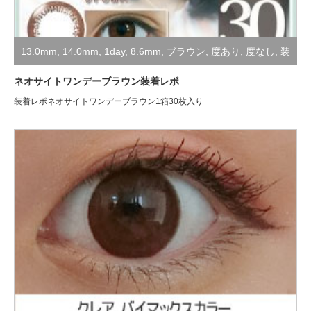
13.0mm
,
14.0mm
,
1day
,
8.6mm
,
ブラウン
,
度あり
,
度なし
,
装
着レポ
ネオサイトワンデーブラウン装着レポ
装着レポネオサイトワンデーブラウン1箱30枚入り