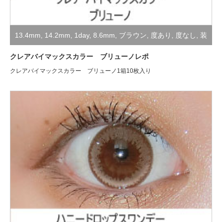
13.4mm
,
14.2mm
,
1day
,
8.6mm
,
ブラウン
,
度あり
,
度なし
,
装
着レポ
クレアバイマックスカラー ブリューノレポ
クレアバイマックスカラー ブリューノ1箱10枚入り