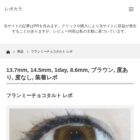
レポカラ
当サイトの記事はPRを含みます。クリックや購入により当サイトに収益が発生
することがありますが、レビュー内容は私の主観に基づいています。
Home
商品
フランミーチョコタルト レポ
13.7mm
,
14.5mm
,
1day
,
8.6mm
,
ブラウン
,
度あ
り
,
度なし
,
装着レポ
フランミーチョコタルト レポ