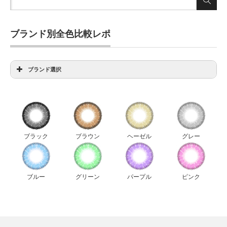
ブランド別全色比較レポ
ブランド選択
アイディクト全色比較
アンヴィ全色比較
ウィッチズポーチダリエクストラ全色比較
ウィッチズポーチビックスター全色比較
ブラック
ブラウン
ヘーゼル
グレー
ウィッチズポーチマカロン全色比較
ウィッチズポーチミスカラコン全色比較
エルージュ全色比較
ブルー
グリーン
パープル
ピンク
キャンディーマジック新色比較
ジーニーガールズレモングラス全色比較
ジューシーカラー全色比較