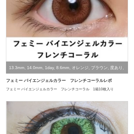
13.3mm
,
14.0mm
,
1day
,
8.6mm
,
オレンジ
,
ブラウン
,
度あり
,
度なし
,
装着レポ
フェミー バイエンジェルカラー フレンチコーラルレポ
フェミー バイエンジェルカラー フレンチコーラル 1箱10枚入り