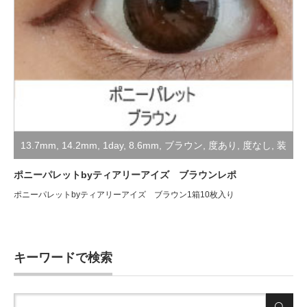
13.7mm
,
14.2mm
,
1day
,
8.6mm
,
ブラウン
,
度あり
,
度なし
,
装
着レポ
ポニーパレットbyティアリーアイズ ブラウンレポ
ポニーパレットbyティアリーアイズ ブラウン1箱10枚入り
キーワードで検索