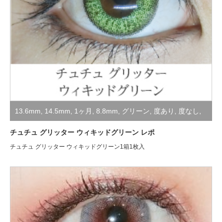
13.6mm
,
14.5mm
,
1ヶ月
,
8.8mm
,
グリーン
,
度あり
,
度なし
,
装着レポ
,
非公開
,
高発色・コスプレ用
チュチュ グリッター ウィキッドグリーン レポ
チュチュ グリッター ウィキッドグリーン1箱1枚入