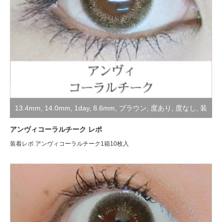
13.4mm
,
14.0mm
,
1day
,
8.6mm
,
ブラウン
,
度あり
,
度なし
,
装
着レポ
アンヴィコーラルチーク レポ
装着レポ アンヴィコーラルチーク1箱10枚入