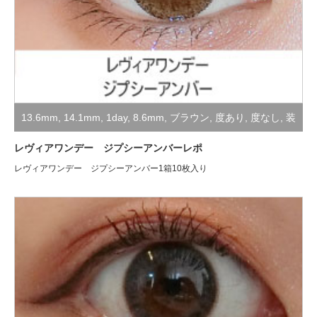
13.6mm
,
14.1mm
,
1day
,
8.6mm
,
ブラウン
,
度あり
,
度なし
,
装
着レポ
レヴィアワンデー ジプシーアンバーレポ
レヴィアワンデー ジプシーアンバー1箱10枚入り