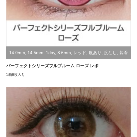
14.0mm
,
14.5mm
,
1day
,
8.6mm
,
レッド
,
度あり
,
度なし
,
装着
レポ
,
高発色・コスプレ用
パーフェクトシリーズフルブルーム ローズ レポ
1箱6枚入り