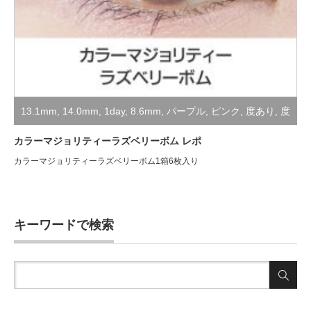
13.1mm
,
14.0mm
,
1day
,
8.6mm
,
パープル
,
ピンク
,
度あり
,
度
なし
,
装着レポ
カラーマジョリティーラズベリーボム レポ
カラーマジョリティーラズベリーボム1箱6枚入り
キーワードで検索