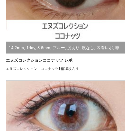
14.2mm
,
1day
,
8.6mm
,
ブルー
,
度あり
,
度なし
,
装着レポ
,
非
公開
エヌズコレクションココナッツ レポ
エヌズコレクション ココナッツ1箱10枚入り