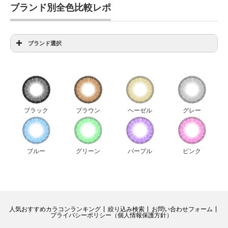
ブランド別全色比較レポ
ブランド選択
アイディクト全色比較
アンヴィ全色比較
ウィッチズポーチダリエクストラ全色比較
ウィッチズポーチビックスター全色比較
ブラック
ブラウン
ヘーゼル
グレー
ウィッチズポーチマカロン全色比較
ウィッチズポーチミスカラコン全色比較
エルージュ全色比較
ブルー
グリーン
パープル
ピンク
キャンディーマジック新色比較
ジーニーガールズレモングラス全色比較
ジューシーカラー全色比較
人気おすすめカラコンランキング
絞り込み検索
お問い合わせフォーム
ダイヤワンデー全色比較
プライバシーポリシー（個人情報保護方針）
チュチュ全色比較