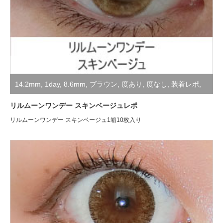
14.2mm
,
1day
,
8.6mm
,
ブラウン
,
度あり
,
度なし
,
装着レポ
,
非公開
リルムーンワンデー スキンベージュレポ
リルムーンワンデー スキンベージュ1箱10枚入り