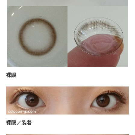
裸眼
裸眼／装着