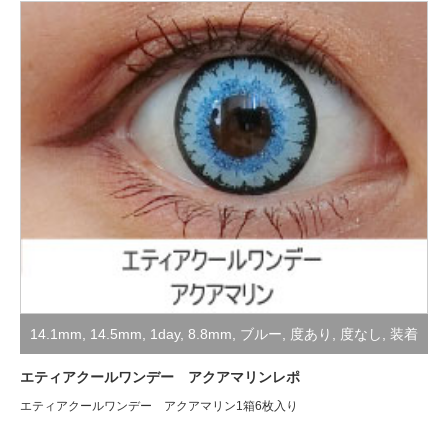
14.1mm
,
14.5mm
,
1day
,
8.8mm
,
ブルー
,
度あり
,
度なし
,
装着
レポ
,
高発色・コスプレ用
エティアクールワンデー アクアマリンレポ
エティアクールワンデー アクアマリン1箱6枚入り