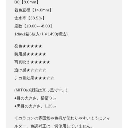
BC【8.6mm】
着色直径【14.0mm】
含水率【38.5％】
度数【±0.00～-8.00】
1day1箱6枚入り￥1490(税込)
発色★★★★★
装用感★★★★★
写真映え★★★★★
透け感★☆☆☆☆
デカ目効果★★★☆☆
(MITOの裸眼は真っ黒です。)
●目の大きさ、横幅３㎝
●黒目の大きさ、1.25㎝
※カラコンの雰囲気や色柄が伝わりやすいようにフィ
ルター、色調補正は一切使用していません。