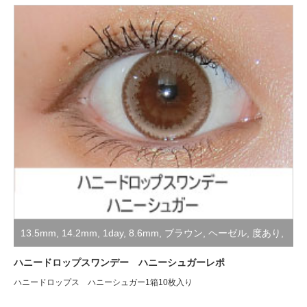
13.5mm
,
14.2mm
,
1day
,
8.6mm
,
ブラウン
,
ヘーゼル
,
度あり
,
度なし
,
装着レポ
ハニードロップスワンデー ハニーシュガーレポ
ハニードロップス ハニーシュガー1箱10枚入り