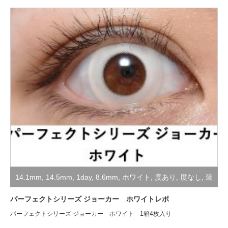
14.1mm
,
14.5mm
,
1day
,
8.6mm
,
ホワイト
,
度あり
,
度なし
,
装
着レポ
,
高発色・コスプレ用
パーフェクトシリーズ ジョーカー ホワイトレポ
パーフェクトシリーズ ジョーカー ホワイト 1箱4枚入り