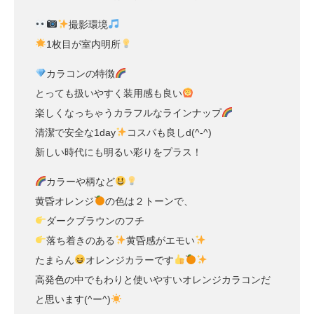
撮影環境
1枚目が室内明所
カラコンの特徴
とっても扱いやすく装用感も良い
楽しくなっちゃうカラフルなラインナップ
清潔で安全な1day
コスパも良しd(^-^)
新しい時代にも明るい彩りをプラス！
カラーや柄など
黄昏オレンジ
の色は２トーンで、
ダークブラウンのフチ
落ち着きのある
黄昏感がエモい
たまらん
オレンジカラーです
高発色の中でもわりと使いやすいオレンジカラコンだ
と思います(^ー^)