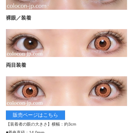
裸眼／装着
両目装着
販売ページはこちら
【装着者の眼の大きさ】横幅：約3cm
■着色直径：14.0mm