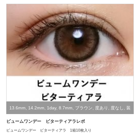
13.6mm
,
14.2mm
,
1day
,
8.7mm
,
ブラウン
,
度あり
,
度なし
,
装
着レポ
ビュームワンデー ビターティアラレポ
ビュームワンデー ビターティアラ 1箱10枚入り