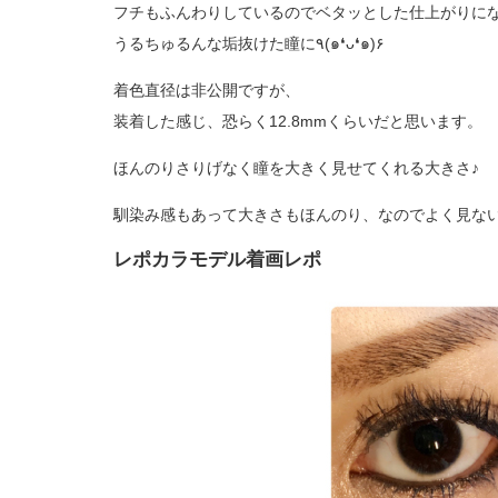
フチもふんわりしているのでベタッとした仕上がりに
うるちゅるんな垢抜けた瞳に٩(๑❛ᴗ❛๑)۶
着色直径は非公開ですが、
装着した感じ、恐らく12.8mmくらいだと思います。
ほんのりさりげなく瞳を大きく見せてくれる大きさ♪
馴染み感もあって大きさもほんのり、なのでよく見ないと
レポカラモデル着画レポ