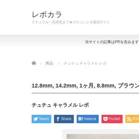
レポカラ
ナチュラル～高発色まで★カラコンレポ着画サイト
当サイトの記事はPRを含みま
Home
商品
チュチュ キャラメル レポ
12.8mm
,
14.2mm
,
1ヶ月
,
8.8mm
,
ブラウ
チュチュ キャラメル レポ
Tweet
Share
Hatena
Pocket
RS