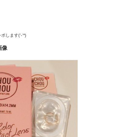
す(‘-‘*)
画像