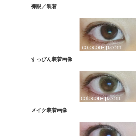
裸眼／装着
すっぴん装着画像
メイク装着画像