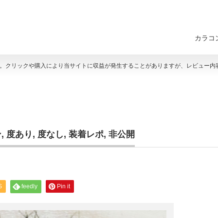
カラコ
す。クリックや購入により当サイトに収益が発生することがありますが、レビュー内
ン
,
度あり
,
度なし
,
装着レポ
,
非公開
S
feedly
Pin it