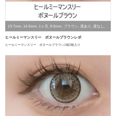
13.7mm
,
14.5mm
,
1ヶ月
,
8.6mm
,
ブラウン
,
度あり
,
度なし
,
装着レポ
ヒールミーマンスリー ボヌールブラウンレポ
ヒールミーマンスリー ボヌールブラウン1箱2枚入り