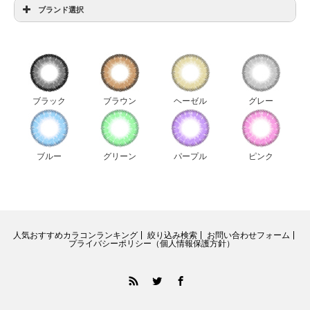
ブランド選択
アイディクト全色比較
アンヴィ全色比較
ウィッチズポーチダリエクストラ全色比較
ウィッチズポーチビックスター全色比較
ブラック
ブラウン
ヘーゼル
グレー
ウィッチズポーチマカロン全色比較
ウィッチズポーチミスカラコン全色比較
エルージュ全色比較
ブルー
グリーン
パープル
ピンク
キャンディーマジック新色比較
ジーニーガールズレモングラス全色比較
ジューシーカラー全色比較
人気おすすめカラコンランキング
絞り込み検索
お問い合わせフォーム
ダイヤワンデー全色比較
プライバシーポリシー（個人情報保護方針）
チュチュ全色比較
RSS
Twitter
Facebook
チュチュグリッター全色比較
ティアリーアイズ全色比較