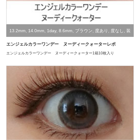
13.2mm
,
14.0mm
,
1day
,
8.6mm
,
ブラウン
,
度あり
,
度なし
,
装
着レポ
エンジェルカラーワンデー ヌーディークォーターレポ
エンジェルカラーワンデー ヌーディークォーター1箱10枚入り