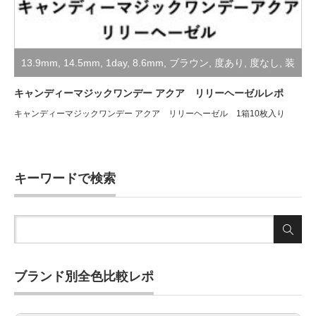
13.9mm
,
14.5mm
,
1day
,
8.6mm
,
ブラウン
,
度あり
,
度なし
,
装
着レポ
キャンディーマジックワンデー アクア リリーヘーゼルレポ
キャンディーマジックワンデー アクア リリーヘーゼル 1箱10枚入り
キーワードで検索
ブランド別全色比較レポ