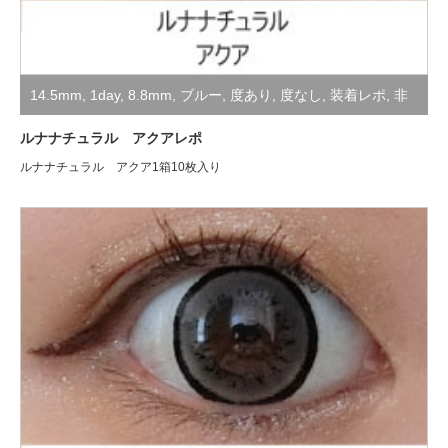
14.5mm
,
1day
,
8.8mm
,
ブルー
,
度あり
,
度なし
,
装着レポ
,
非
公開
ルナナチュラル アクアレポ
ルナナチュラル アクア1箱10枚入り