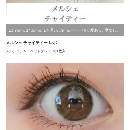
13.7mm
,
14.5mm
,
1ヶ月
,
8.7mm
,
ヘーゼル
,
度あり
,
度なし
,
装着レポ
メルシェ チャイティー レポ
メルシェシャーベットグレー1箱1枚入