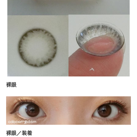
裸眼
裸眼／装着