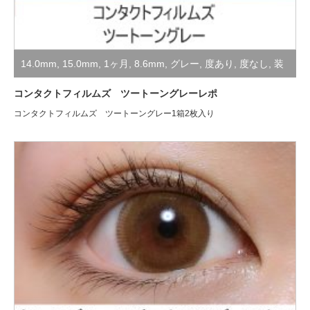
14.0mm
,
15.0mm
,
1ヶ月
,
8.6mm
,
グレー
,
度あり
,
度なし
,
装
着レポ
,
高発色・コスプレ用
コンタクトフィルムズ ツートーングレーレポ
コンタクトフィルムズ ツートーングレー1箱2枚入り