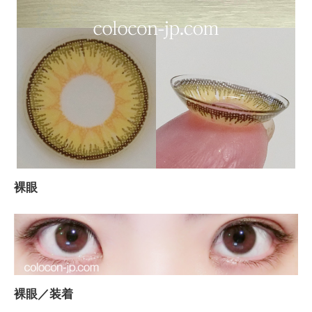
裸眼
裸眼／装着