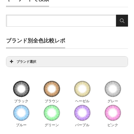
ブランド別全色比較レポ
ブランド選択
アイディクト全色比較
アンヴィ全色比較
ウィッチズポーチダリエクストラ全色比較
ウィッチズポーチビックスター全色比較
ブラック
ブラウン
ヘーゼル
グレー
ウィッチズポーチマカロン全色比較
ウィッチズポーチミスカラコン全色比較
エルージュ全色比較
ブルー
グリーン
パープル
ピンク
キャンディーマジック新色比較