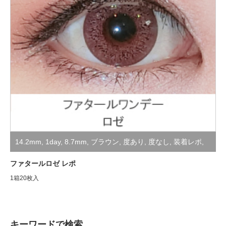
14.2mm
,
1day
,
8.7mm
,
ブラウン
,
度あり
,
度なし
,
装着レポ
,
非公開
ファタールロゼ レポ
1箱20枚入
キーワードで検索