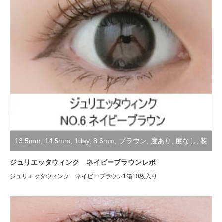
13.5mm
,
14.5mm
,
1day
,
8.6mm
,
ブラウン
,
度あり
,
度なし
,
装
着レポ
ジュリエッタウィンク ネイビーブラウンレポ
ジュリエッタウィンク ネイビーブラウン1箱10枚入り