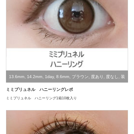
13.6mm
,
14.2mm
,
1day
,
8.6mm
,
ブラウン
,
度あり
,
度なし
,
装
着レポ
ミミプリュネル ハニーリングレポ
ミミプリュネル ハニーリング1箱10枚入り