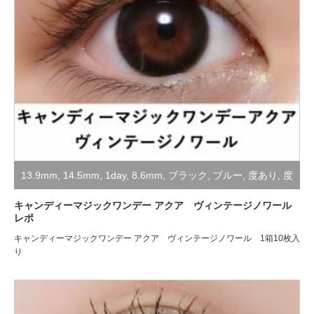
13.9mm
,
14.5mm
,
1day
,
8.6mm
,
ブラック
,
ブルー
,
度あり
,
度
なし
,
装着レポ
キャンディーマジックワンデー アクア ヴィンテージノワール
レポ
キャンディーマジックワンデー アクア ヴィンテージノワール 1箱10枚入
り