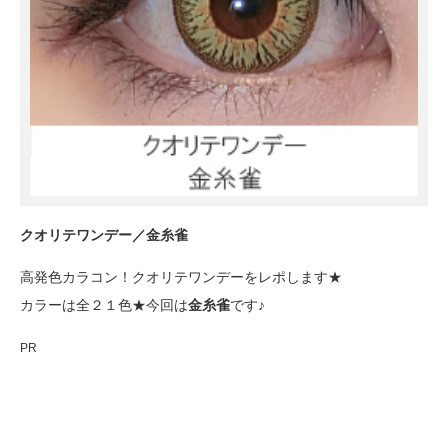
クオリテワンデー／金糸雀
高発色カラコン！クオリテワンデーをレポします★
カラーは全２１色★今回は
金糸雀
です♪
PR