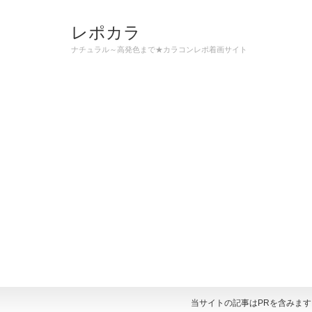
レポカラ
ナチュラル～高発色まで★カラコンレポ着画サイト
当サイトの記事はPRを含みま