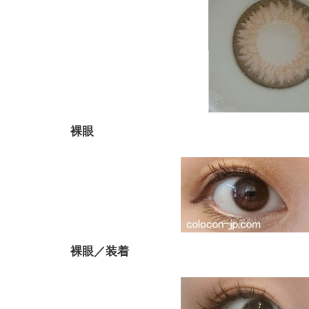
裸眼
裸眼／装着