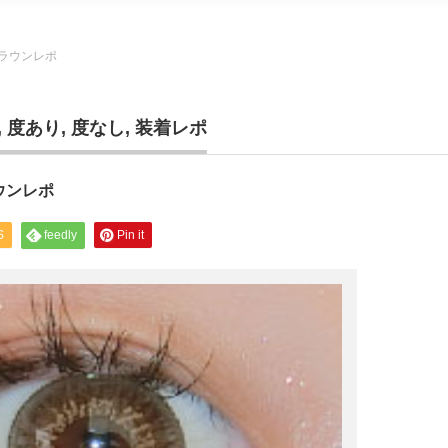
ラウンレポ
,
度あり
,
度なし
,
装着レポ
ウンレポ
S
feedly
Pin it