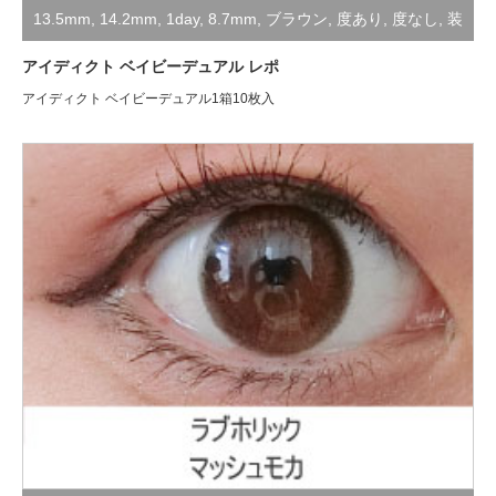
13.5mm
,
14.2mm
,
1day
,
8.7mm
,
ブラウン
,
度あり
,
度なし
,
装
着レポ
アイディクト ベイビーデュアル レポ
アイディクト ベイビーデュアル1箱10枚入