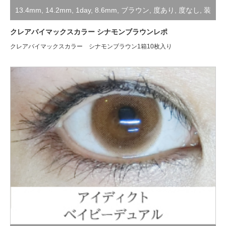
13.4mm
,
14.2mm
,
1day
,
8.6mm
,
ブラウン
,
度あり
,
度なし
,
装
着レポ
クレアバイマックスカラー シナモンブラウンレポ
クレアバイマックスカラー シナモンブラウン1箱10枚入り