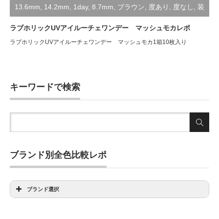
13.6mm
,
14.2mm
,
1day
,
8.7mm
,
ブラウン
,
度あり
,
度なし
,
装
着レポ
ラブホリックUVアイルーチェワンデー マッシュモカレポ
ラブホリックUVアイルーチェワンデー マッシュモカ1箱10枚入り
キーワードで検索
ブランド別全色比較レポ
ブランド選択
アイディクト全色比較
アンヴィ全色比較