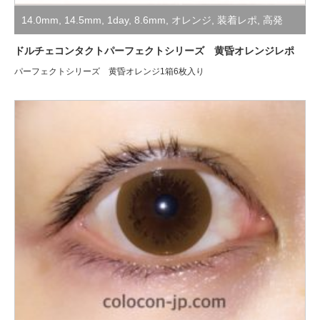
14.0mm
,
14.5mm
,
1day
,
8.6mm
,
オレンジ
,
装着レポ
,
高発
色・コスプレ用
ドルチェコンタクトパーフェクトシリーズ 黄昏オレンジレポ
パーフェクトシリーズ 黄昏オレンジ1箱6枚入り