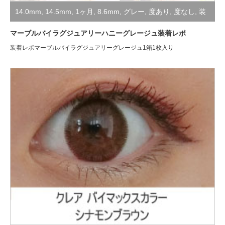
14.0mm
,
14.5mm
,
1ヶ月
,
8.6mm
,
グレー
,
度あり
,
度なし
,
装
着レポ
マーブルバイラグジュアリーハニーグレージュ装着レポ
装着レポマーブルバイラグジュアリーグレージュ1箱1枚入り