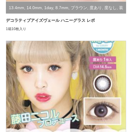
13.4mm
,
14.0mm
,
1day
,
8.7mm
,
ブラウン
,
度あり
,
度なし
,
装
着レポ
デコラティブアイズヴェール ハニーグラス レポ
1箱10枚入り