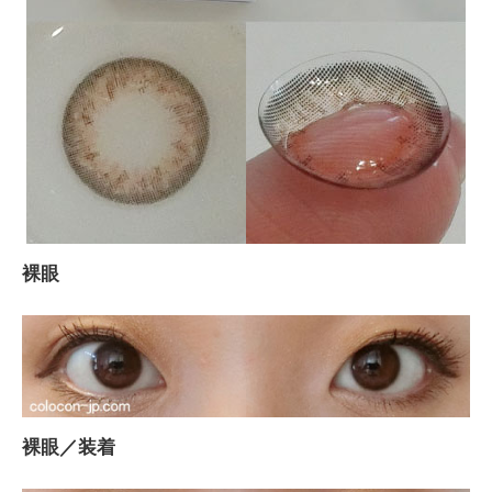
裸眼
裸眼／装着