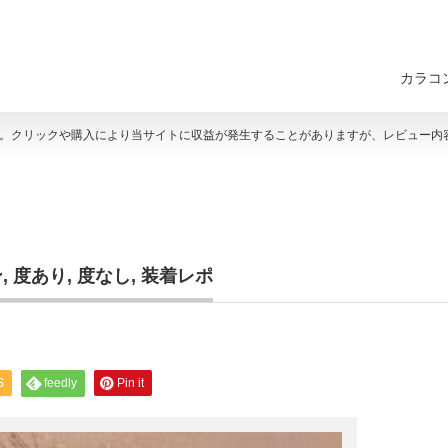
カラコ
す。クリックや購入により当サイトに収益が発生することがありますが、レビュー内
ン
,
度あり
,
度なし
,
装着レポ
S
feedly
Pin it