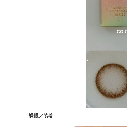
裸眼／装着