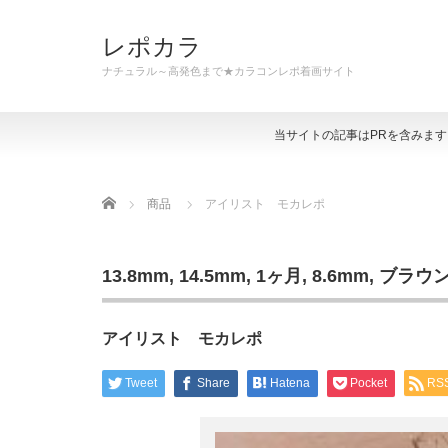
レポカラ
ナチュラル～高発色まで★カラコンレポ着画サイト
当サイトの記事はPRを含みま
Home
商品
アイリスト モカレポ
13.8mm
,
14.5mm
,
1ヶ月
,
8.6mm
,
ブラウ
アイリスト モカレポ
Tweet
Share
Hatena
Pocket
RS