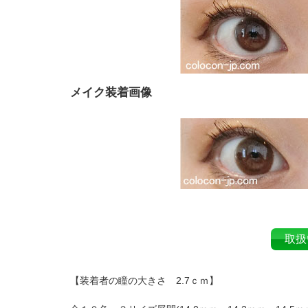
メイク装着画像
取扱
【装着者の瞳の大きさ 2.7ｃｍ】