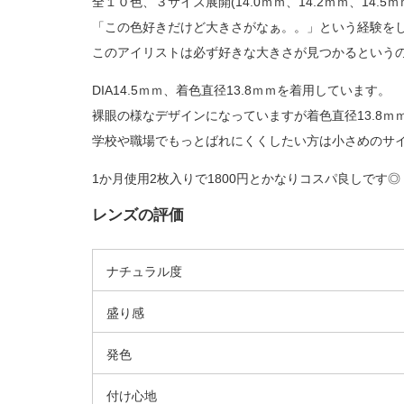
全１０色、３サイズ展開(14.0ｍｍ、14.2ｍｍ、14
「この色好きだけど大きさがなぁ。。」という経験を
このアイリストは必ず好きな大きさが見つかるというの
DIA14.5ｍｍ、着色直径13.8ｍｍを着用しています。
裸眼の様なデザインになっていますが着色直径13.8ｍ
学校や職場でもっとばれにくくしたい方は小さめのサ
1か月使用2枚入りで1800円とかなりコスパ良しです◎
レンズの評価
ナチュラル度
盛り感
発色
付け心地