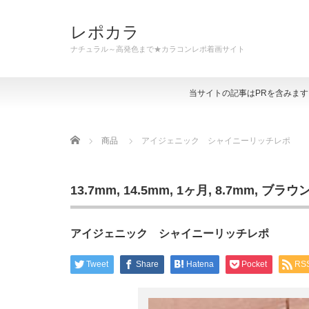
レポカラ
ナチュラル～高発色まで★カラコンレポ着画サイト
当サイトの記事はPRを含みま
Home
商品
アイジェニック シャイニーリッチレポ
13.7mm
,
14.5mm
,
1ヶ月
,
8.7mm
,
ブラウ
アイジェニック シャイニーリッチレポ
Tweet
Share
Hatena
Pocket
RS