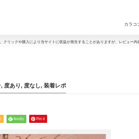
カラコ
す。クリックや購入により当サイトに収益が発生することがありますが、レビュー内
ン
,
度あり
,
度なし
,
装着レポ
S
feedly
Pin it